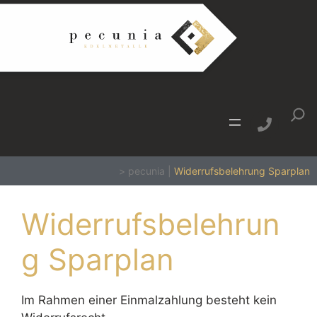
Zum
Inhalt
springen
Such
>
pecunia
|
Widerrufsbelehrung Sparplan
Widerrufsbelehrun
g Sparplan
Im Rahmen einer Einmalzahlung besteht kein