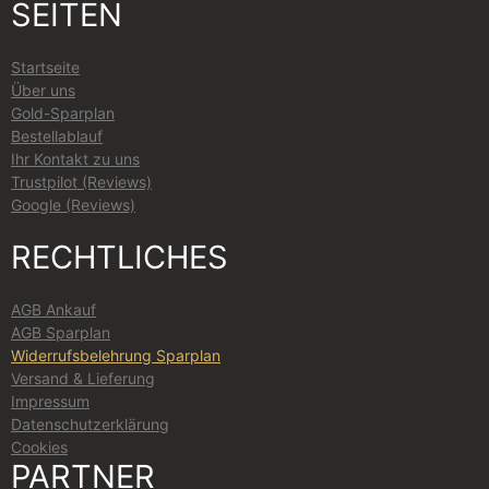
SEITEN
Startseite
Über uns
Gold-Sparplan
Bestellablauf
Ihr Kontakt zu uns
Trustpilot (Reviews)
Google (Reviews)
RECHTLICHES
AGB Ankauf
AGB Sparplan
Widerrufsbelehrung Sparplan
Versand & Lieferung
Impressum
Datenschutzerklärung
Cookies
PARTNER